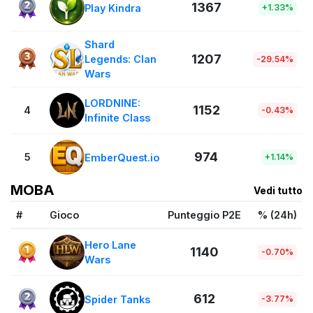
1367
Play Kindra
+1.33%
Shard
1207
Legends: Clan
-29.54%
Wars
LORDNINE:
1152
4
-0.43%
Infinite Class
974
5
EmberQuest.io
+1.14%
MOBA
Vedi tutto
#
Gioco
Punteggio P2E
% (24h)
Hero Lane
1140
-0.70%
Wars
612
Spider Tanks
-3.77%