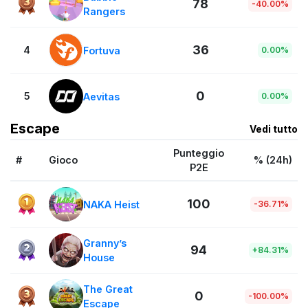
78
-40.00%
Rangers
36
4
Fortuva
0.00%
0
5
Aevitas
0.00%
Escape
Vedi tutto
Punteggio
#
Gioco
% (24h)
P2E
100
NAKA Heist
-36.71%
Granny’s
94
+84.31%
House
The Great
0
-100.00%
Escape