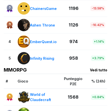
1196
ChainersGame
-13.58%
1126
Ashen Throne
-10.42%
974
4
EmberQuest.io
+1.14%
958
5
Infinity Rising
+3.79%
MMORPG
Vedi tutto
Punteggio
#
Gioco
% (24h)
P2E
World of
1568
+0.84%
Claudecraft