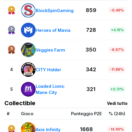
859
BlockSpinGaming
-0.46%
728
Heroes of Mavia
+4.15%
350
Veggies Farm
-6.67%
342
4
CITY Holder
-11.86%
Loaded Lions:
321
5
+0.31%
Mane City
Collectible
Vedi tutto
#
Gioco
Punteggio P2E
% (24h)
1668
Axie Infinity
-14.90%