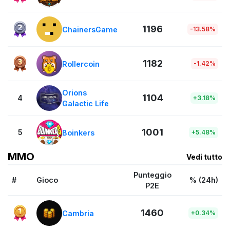
1196
ChainersGame
-13.58%
1182
Rollercoin
-1.42%
Orions
1104
4
+3.18%
Galactic Life
1001
5
Boinkers
+5.48%
MMO
Vedi tutto
Punteggio
#
Gioco
% (24h)
P2E
1460
Cambria
+0.34%