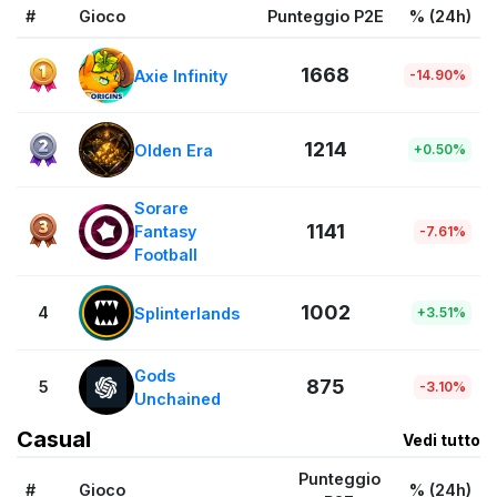
#
Gioco
Punteggio P2E
% (24h)
1668
Axie Infinity
-14.90%
1214
Olden Era
+0.50%
Sorare
1141
Fantasy
-7.61%
Football
1002
4
Splinterlands
+3.51%
Gods
875
5
-3.10%
Unchained
Casual
Vedi tutto
Punteggio
#
Gioco
% (24h)