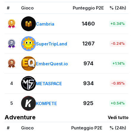
#
Gioco
Punteggio P2E
% (24h)
1460
Cambria
+0.34%
1267
SuperTripLand
-0.24%
974
EmberQuest.io
+1.14%
934
4
METASPACE
-0.85%
925
5
KOMPETE
+0.54%
Adventure
Vedi tutto
#
Gioco
Punteggio P2E
% (24h)