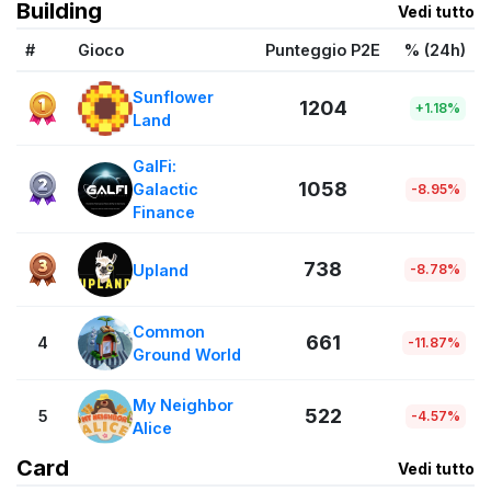
Building
Vedi tutto
#
Gioco
Punteggio P2E
% (24h)
Sunflower
1204
+1.18%
Land
GalFi:
1058
Galactic
-8.95%
Finance
738
Upland
-8.78%
Common
661
4
-11.87%
Ground World
My Neighbor
522
5
-4.57%
Alice
Card
Vedi tutto