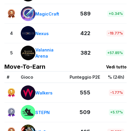
589
MagicCraft
+0.34%
422
4
Nexus
-19.77%
Valannia
382
5
+57.85%
Arena
Move-To-Earn
Vedi tutto
#
Gioco
Punteggio P2E
% (24h)
555
Walkers
-1.77%
509
STEPN
+5.17%