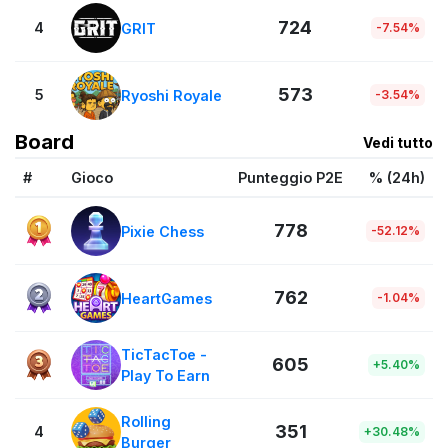
724
4
GRIT
-7.54%
573
5
Ryoshi Royale
-3.54%
Board
Vedi tutto
#
Gioco
Punteggio P2E
% (24h)
778
Pixie Chess
-52.12%
762
HeartGames
-1.04%
TicTacToe -
605
+5.40%
Play To Earn
Rolling
351
4
+30.48%
Burger