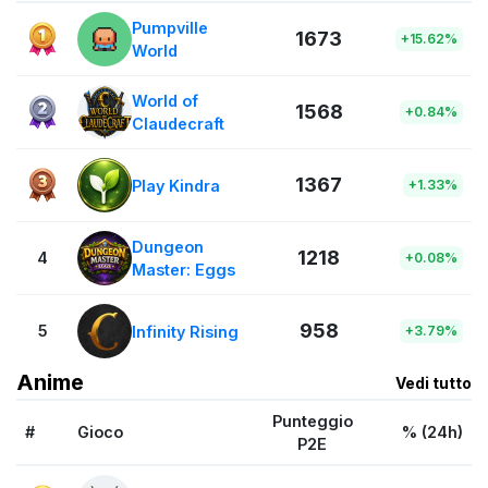
Pumpville
1673
+15.62%
World
World of
1568
+0.84%
Claudecraft
1367
Play Kindra
+1.33%
Dungeon
1218
4
+0.08%
Master: Eggs
958
5
Infinity Rising
+3.79%
Anime
Vedi tutto
Punteggio
#
Gioco
% (24h)
P2E