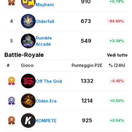
910
+0.78%
Mayhem
673
4
Olderfall
-64.60%
Rumble
549
5
+3.39%
Arcade
Battle-Royale
Vedi tutto
#
Gioco
Punteggio P2E
% (24h)
1332
Off The Grid
-0.45%
1214
Olden Era
+0.50%
925
KOMPETE
+0.54%