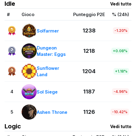
Idle
Vedi tutto
#
Gioco
Punteggio P2E
% (24h)
1238
Solfarmer
-1.20%
Dungeon
1218
+0.08%
Master: Eggs
Sunflower
1204
+1.18%
Land
1187
4
Sol Siege
-4.96%
1126
5
Ashen Throne
-10.42%
Logic
Vedi tutto