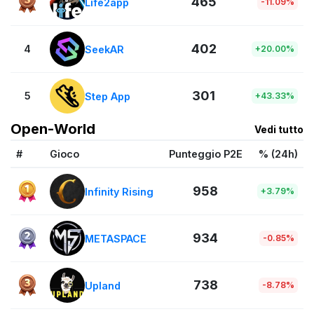
465
Life2app
-11.09%
402
4
SeekAR
+20.00%
301
5
Step App
+43.33%
Open-World
Vedi tutto
#
Gioco
Punteggio P2E
% (24h)
958
Infinity Rising
+3.79%
934
METASPACE
-0.85%
738
Upland
-8.78%