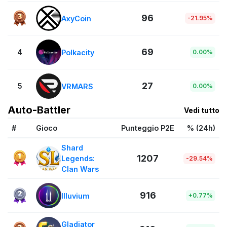
96
AxyCoin
-21.95%
69
4
Polkacity
0.00%
27
5
VRMARS
0.00%
Auto-Battler
Vedi tutto
#
Gioco
Punteggio P2E
% (24h)
Shard
1207
Legends:
-29.54%
Clan Wars
916
Illuvium
+0.77%
Gladiator