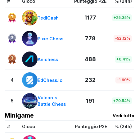
#
Gioco
Punteggio P2E
% (24h)
1177
TedlCash
+25.35%
778
Pixie Chess
-52.12%
488
Anichess
+0.41%
232
4
EdChess.io
-1.69%
Vulcan's
191
5
+70.54%
Battle Chess
Minigame
Vedi tutto
#
Gioco
Punteggio P2E
% (24h)