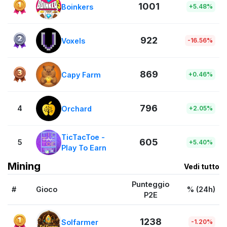
1001
Boinkers
+5.48%
922
Voxels
-16.56%
869
Capy Farm
+0.46%
796
4
Orchard
+2.05%
TicTacToe -
605
5
+5.40%
Play To Earn
Mining
Vedi tutto
Punteggio
#
Gioco
% (24h)
P2E
1238
Solfarmer
-1.20%