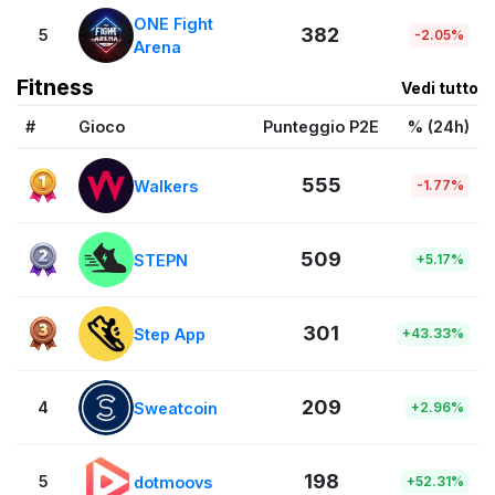
ONE Fight
382
5
-2.05%
Arena
Fitness
Vedi tutto
#
Gioco
Punteggio P2E
% (24h)
555
Walkers
-1.77%
509
STEPN
+5.17%
301
Step App
+43.33%
209
4
Sweatcoin
+2.96%
198
5
dotmoovs
+52.31%