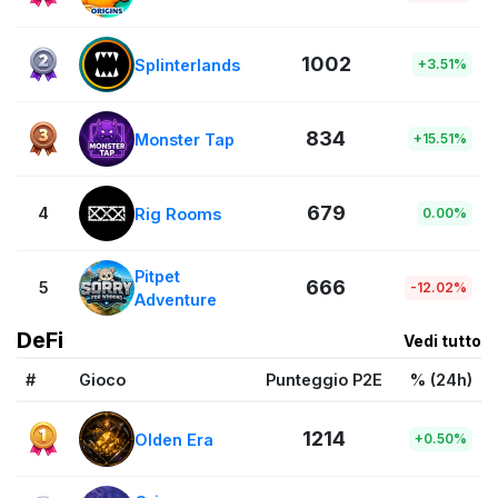
1002
Splinterlands
+3.51%
834
Monster Tap
+15.51%
679
4
Rig Rooms
0.00%
Pitpet
666
5
-12.02%
Adventure
DeFi
Vedi tutto
#
Gioco
Punteggio P2E
% (24h)
1214
Olden Era
+0.50%