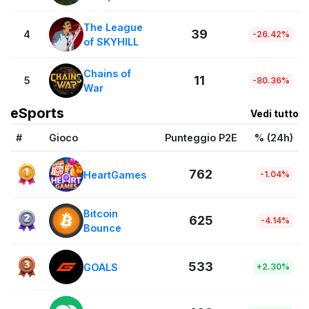
The League
39
4
-26.42%
of SKYHILL
Chains of
11
5
-80.36%
War
eSports
Vedi tutto
#
Gioco
Punteggio P2E
% (24h)
762
HeartGames
-1.04%
Bitcoin
625
-4.14%
Bounce
533
GOALS
+2.30%