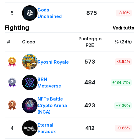
Gods
875
5
-3.10%
Unchained
Fighting
Vedi tutto
Punteggio
#
Gioco
% (24h)
P2E
573
Ryoshi Royale
-3.54%
BRN
484
+184.71%
Metaverse
NFTs Battle
423
Crypto Arena
+7.36%
(NCA)
Eternal
412
4
-9.65%
Paradox