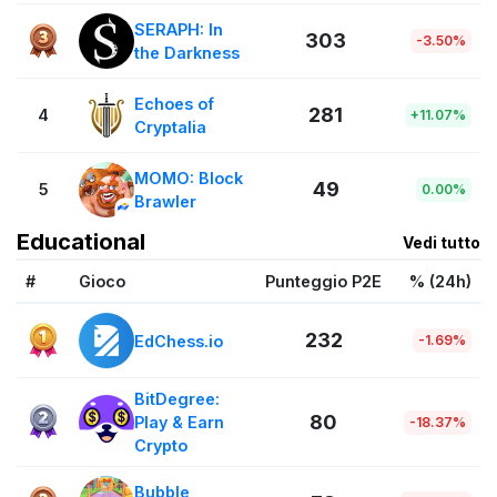
SERAPH: In
303
-3.50%
the Darkness
Echoes of
281
4
+11.07%
Cryptalia
MOMO: Block
49
5
0.00%
Brawler
Educational
Vedi tutto
#
Gioco
Punteggio P2E
% (24h)
232
EdChess.io
-1.69%
BitDegree:
80
Play & Earn
-18.37%
Crypto
Bubble