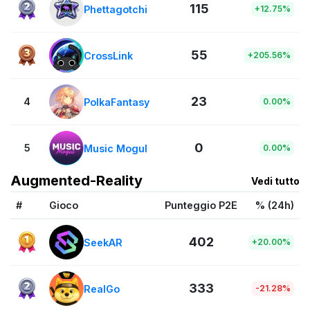
115
Phettagotchi
+12.75%
55
CrossLink
+205.56%
23
4
PolkaFantasy
0.00%
0
5
Music Mogul
0.00%
Augmented-Reality
Vedi tutto
#
Gioco
Punteggio P2E
% (24h)
402
SeekAR
+20.00%
333
RealGo
-21.28%