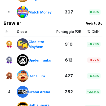
307
5
Match Money
0.00%
Brawler
Vedi tutto
#
Gioco
Punteggio P2E
% (24h)
Gladiator
910
+0.78%
Mayhem
612
Spider Tanks
-3.77%
427
Debellum
+6.48%
282
4
Grand Arena
+23.14%
Battle Bears