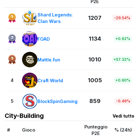
P2E
Shard Legends:
1207
-29.54%
Clan Wars
1134
FOAD
+0.62%
1010
Mattle.fun
+57.32%
1005
4
Craft World
+0.80%
859
5
BlockSpinGaming
-0.46%
City-Building
Vedi tutto
Punteggio
#
Gioco
% (24h)
P2E