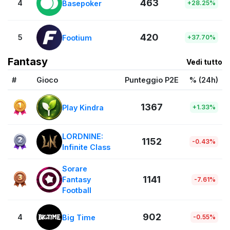
463
4
Basepoker
+28.25%
420
5
Footium
+37.70%
Fantasy
Vedi tutto
#
Gioco
Punteggio P2E
% (24h)
1367
Play Kindra
+1.33%
LORDNINE:
1152
-0.43%
Infinite Class
Sorare
1141
Fantasy
-7.61%
Football
902
4
Big Time
-0.55%