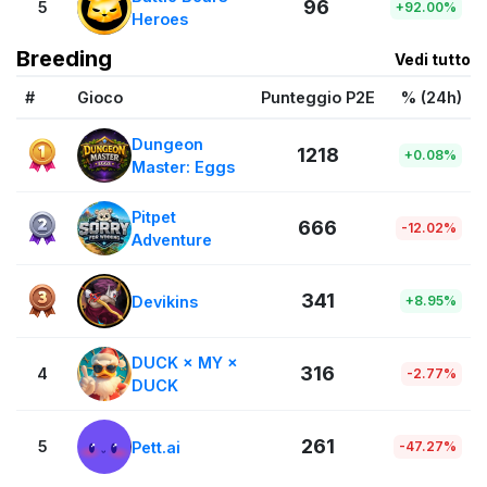
96
5
+92.00%
Heroes
Breeding
Vedi tutto
#
Gioco
Punteggio P2E
% (24h)
Dungeon
1218
+0.08%
Master: Eggs
Pitpet
666
-12.02%
Adventure
341
Devikins
+8.95%
DUCK × MY ×
316
4
-2.77%
DUCK
261
5
Pett.ai
-47.27%