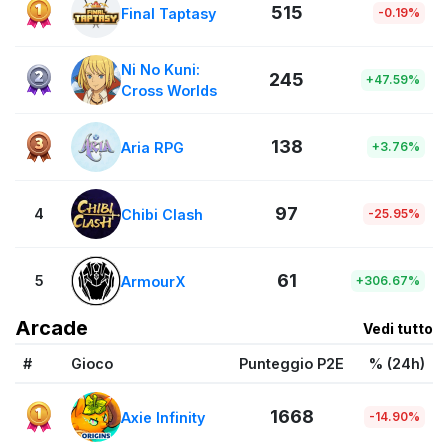
515
Final Taptasy
-0.19%
Ni No Kuni:
245
+47.59%
Cross Worlds
138
Aria RPG
+3.76%
97
4
Chibi Clash
-25.95%
61
5
ArmourX
+306.67%
Arcade
Vedi tutto
#
Gioco
Punteggio P2E
% (24h)
1668
Axie Infinity
-14.90%