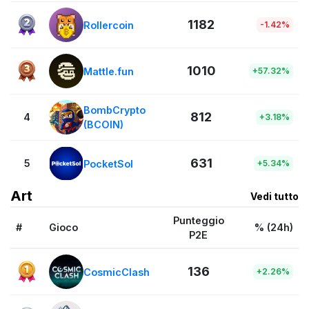
1182
Rollercoin
-1.42%
1010
Mattle.fun
+57.32%
BombCrypto
812
4
+3.18%
(BCOIN)
631
5
PocketSol
+5.34%
Art
Vedi tutto
Punteggio
#
Gioco
% (24h)
P2E
136
CosmicClash
+2.26%