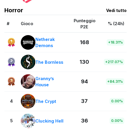
Horror
Vedi tutto
Punteggio
#
Gioco
% (24h)
P2E
Netherak
168
+18.31%
Demons
130
The Bornless
+217.07%
Granny’s
94
+84.31%
House
37
4
The Crypt
0.00%
36
5
Clucking Hell
0.00%