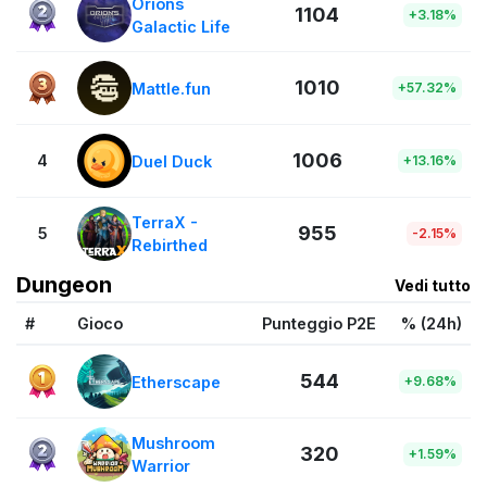
Orions
1104
+3.18%
Galactic Life
1010
Mattle.fun
+57.32%
1006
4
Duel Duck
+13.16%
TerraX -
955
5
-2.15%
Rebirthed
Dungeon
Vedi tutto
#
Gioco
Punteggio P2E
% (24h)
544
Etherscape
+9.68%
Mushroom
320
+1.59%
Warrior