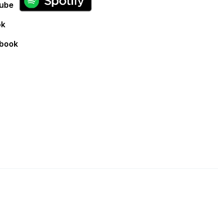
ube
ok
book