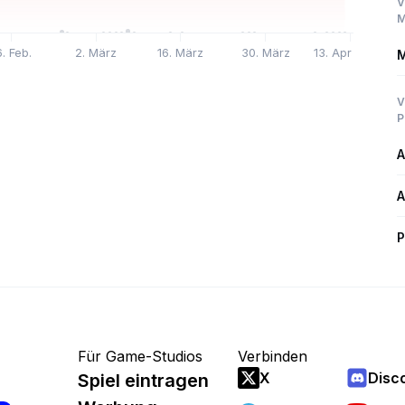
V
M
6. Feb.
2. März
16. März
30. März
13. Apr.
M
V
P
A
A
P
Für Game-Studios
Verbinden
X
Disc
Spiel eintragen