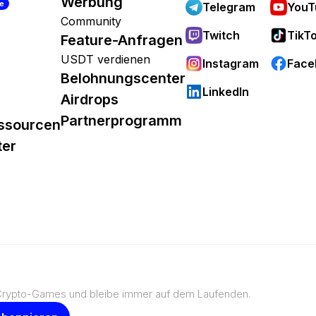
Werbung
re
Telegram
YouT
Community
Twitch
TikT
Feature-Anfragen
USDT verdienen
Instagram
Face
Belohnungscenter
LinkedIn
Airdrops
Partnerprogramm
ssourcen
ter
 Crypto-Games und bleibe immer auf dem Laufenden.