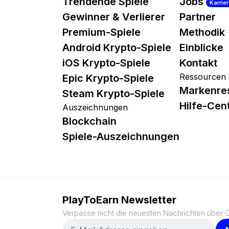
Trendende Spiele
Jobs
Karrie
Gewinner & Verlierer
Partner
Premium-Spiele
Methodik
Android Krypto-Spiele
Einblicke
iOS Krypto-Spiele
Kontakt
Ressourcen
Epic Krypto-Spiele
Markenre
Steam Krypto-Spiele
Hilfe-Cen
Auszeichnungen
Blockchain
Spiele-Auszeichnungen
PlayToEarn Newsletter
Verpasse nicht die neuesten Nachrichten über