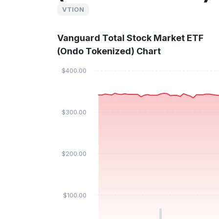
VTION
Vanguard Total Stock Market ETF
(Ondo Tokenized) Chart
$400.00
$300.00
$200.00
$100.00