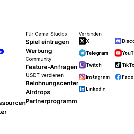
Für Game-Studios
Verbinden
X
Disc
Spiel eintragen
Werbung
re
Telegram
YouT
Community
Twitch
TikT
Feature-Anfragen
USDT verdienen
Instagram
Face
Belohnungscenter
LinkedIn
Airdrops
Partnerprogramm
ssourcen
ter