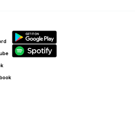
ord
ube
ok
book