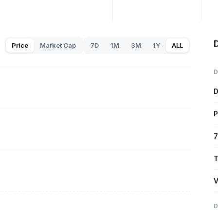
Price
Market Cap
7D
1M
3M
1Y
ALL
D
D
P
7
T
V
D