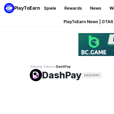
PlayToEarn
Spiele
Rewards
News
W
Onchain Heroes Re
PlayToEarn News | GTA6 
Grand Thef
Pixie Chess Go
Step App 
Gaming Tokens
›
DashPay
DashPay
DASHPAY