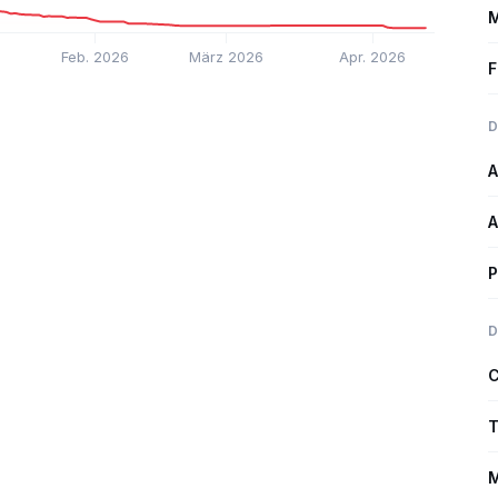
M
Feb. 2026
März 2026
Apr. 2026
F
D
A
A
P
D
C
T
M