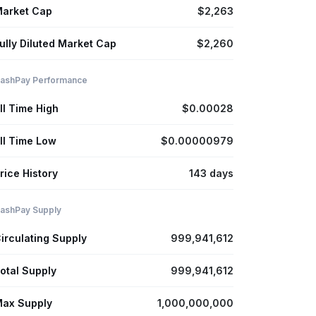
arket Cap
$2,263
ully Diluted Market Cap
$2,260
ashPay Performance
ll Time High
$0.00028
ll Time Low
$0.00000979
rice History
143 days
ashPay Supply
irculating Supply
999,941,612
otal Supply
999,941,612
ax Supply
1,000,000,000