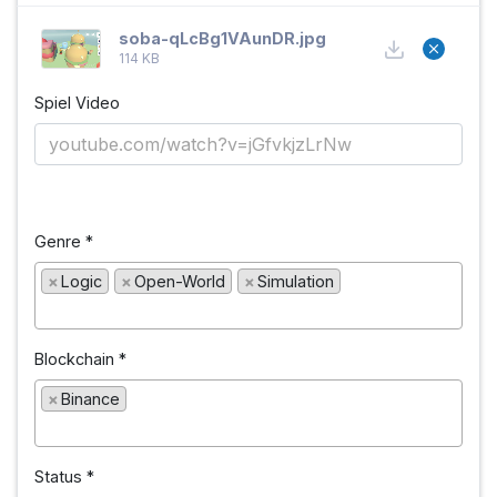
soba-qLcBg1VAunDR.jpg
114 KB
Spiel Video
Genre
*
×
Logic
×
Open-World
×
Simulation
Blockchain
*
×
Binance
Status
*