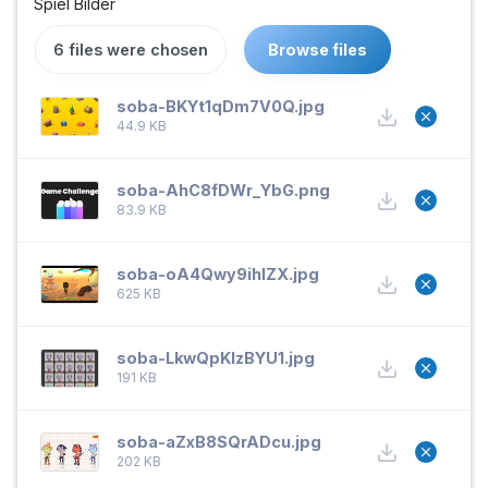
Spiel Bilder
6 files were chosen
Browse files
soba-BKYt1qDm7V0Q.jpg
44.9 KB
soba-AhC8fDWr_YbG.png
83.9 KB
soba-oA4Qwy9ihlZX.jpg
625 KB
soba-LkwQpKlzBYU1.jpg
191 KB
soba-aZxB8SQrADcu.jpg
202 KB